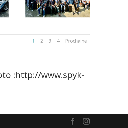
1
2
3
4
Prochaine
oto :http://www.spyk-